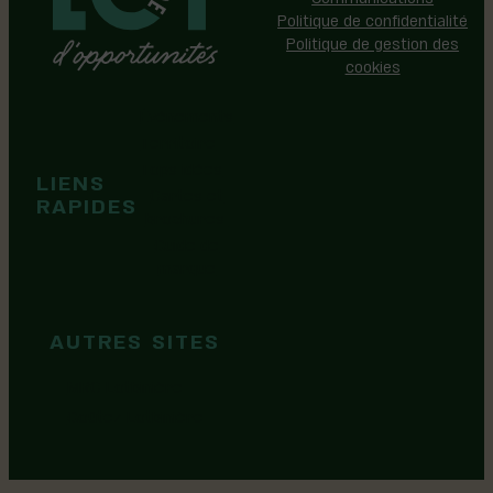
Politique de confidentialité
Politique de gestion des
cookies
Événements
Territoire
Tops idées
LIENS
Cartes et
RAPIDES
brochures
Guide de
marque
AUTRES SITES
MRC Lotbinière
Goûtez Lotbinière