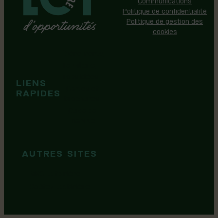
Politique de confidentialité
Politique de gestion des
cookies
Événements
Territoire
Tops idées
LIENS
Cartes et
RAPIDES
brochures
Guide de
marque
AUTRES SITES
MRC Lotbinière
Goûtez Lotbinière