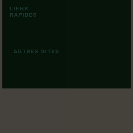
Tops idées
LIENS
Cartes et
RAPIDES
brochures
Guide de
marque
AUTRES SITES
MRC Lotbinière
Goûtez Lotbinière