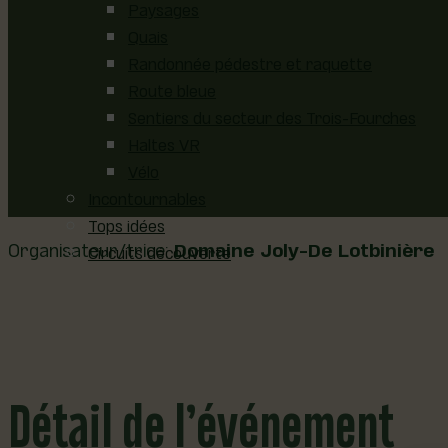
Paysages
Quais
Randonnée pédestre et raquette
Route bleue
Sentiers du secteur des Trois-Fourches
Haltes VR
Vélo
Incontournables
Tops idées
Organisateur/trice:
Domaine Joly-De Lotbinière
Circuits découverte
Détail de l’événement