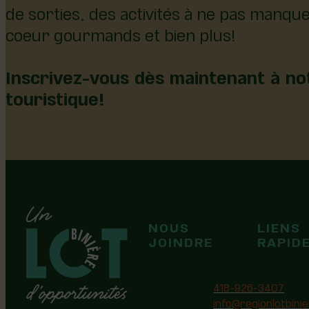
de sorties, des activités à ne pas manqu
coeur gourmands et bien plus!
Inscrivez-vous dès maintenant à not
touristique!
126, rue Olivier
NOUS
LIENS
F
F
Laurier-Station
JOINDRE
RAPID
(Québec)
G0S 1N0
418-926-3407
info@regionlotbini