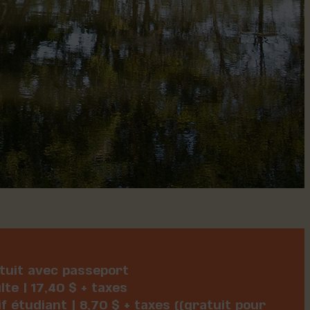
tuit avec passeport
lte | 17,40 $ + taxes
if étudiant | 8,70 $ + taxes ((gratuit pour