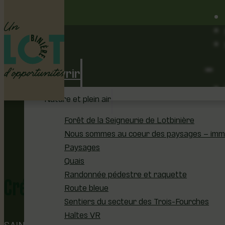
Découvrir
Nature et plein air
Forêt de la Seigneurie de Lotbinière
Nous sommes au coeur des paysages – immer
Paysages
Quais
Création abstraite inspirée par 
Randonnée pédestre et raquette
Route bleue
Sentiers du secteur des Trois-Fourches
Haltes VR
SAINTE-CROIX