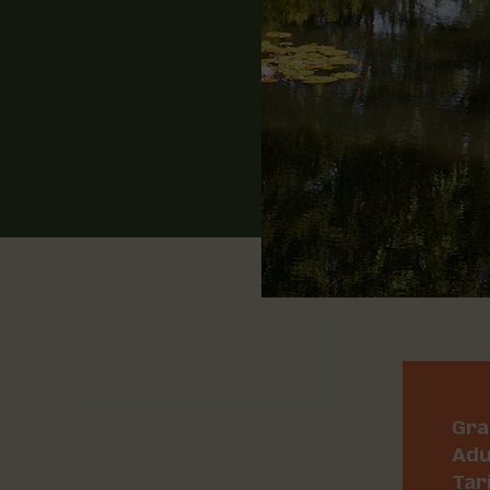
Gra
Adu
Tar