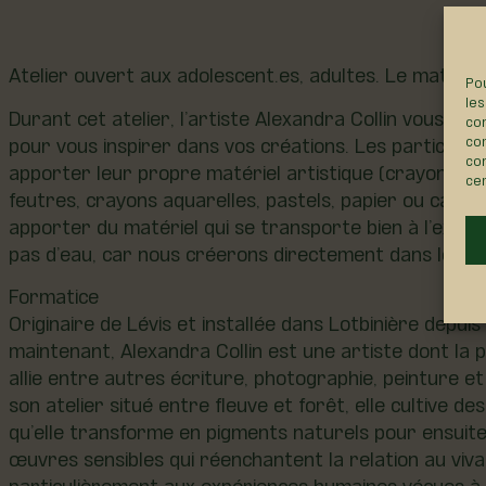
Atelier ouvert aux adolescent.es, adultes. Le matériel
Pou
les
Durant cet atelier, l’artiste Alexandra Collin vous invi
con
pour vous inspirer dans vos créations. Les participant
com
con
apporter leur propre matériel artistique (crayons de
cer
feutres, crayons aquarelles, pastels, papier ou canev
apporter du matériel qui se transporte bien à l’extéri
pas d’eau, car nous créerons directement dans les jar
Formatice
Originaire de Lévis et installée dans Lotbinière depui
maintenant, Alexandra Collin est une artiste dont la pr
allie entre autres écriture, photographie, peinture et
son atelier situé entre fleuve et forêt, elle cultive de
qu’elle transforme en pigments naturels pour ensuite
œuvres sensibles qui réenchantent la relation au vivan
particulièrement aux expériences humaines vécues à 