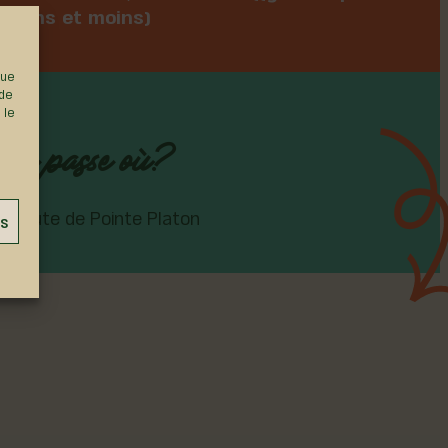
 12 ans et moins)
que
 de
 le
 se passe où?
, Route de Pointe Platon
es