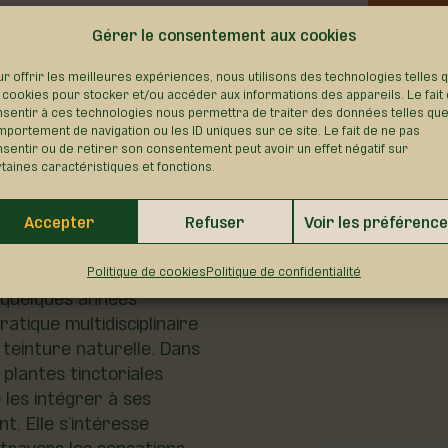
les
Gérer le consentement aux cookies
 n’est pas fourni.
r offrir les meilleures expériences, nous utilisons des technologies telles 
 cookies pour stocker et/ou accéder aux informations des appareils. Le fait
tera à utiliser vos sens
sentir à ces technologies nous permettra de traiter des données telles que
.es sont invité.es à
portement de navigation ou les ID uniques sur ce site. Le fait de ne pas
Ça
sentir ou de retirer son consentement peut avoir un effet négatif sur
 couleurs, crayons
taines caractéristiques et fonctions.
as, etc.) Pensez à
eur et qui ne nécessite
7015
Accepter
Refuser
Voir les préférenc
dins.
Politique de cookies
Politique de confidentialité
s quelques années
atique multidisciplinaire
 teinture naturelle. Dans
s plantes tinctoriales
 les intégrer à ses
t. Elle s’intéresse
travers les sensations