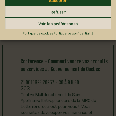
dynamique, les participants apprendront à : ·
Comprendre comment notre cadre de
Refuser
références influence notre style de
communication;…
Voir les préférences
VOIR LES DÉTAILS
Politique de cookies
Politique de confidentialité
Conférence – Comment vendre vos produits
ou services au Gouvernement du Québec
21 OCTOBRE 2026
7 H 30 À 9 H 30
20
Centre Multifonctionnel de Saint-
Apollinaire Entrepreneurs de la MRC de
Lotbinière, ceci est pour vous ! Vous
souhaitez développer vos marchés et