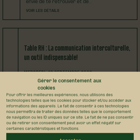
envie de te retrouver et de…
VOIR LES DÉTAILS
Table RH : La communication interculturelle,
un outil indispensable!
MERCREDI, 16 SEPTEMBRE 2026
8 H 30 À 10 H 30 ET 13 H À 15 H
Gérer le consentement aux
cookies
20, rue Terry-Fox à Saint-
Pour offrir les meilleures expériences, nous utilisons des
technologies telles que les cookies pour stocker et/ou accéder aux
ApollinaireParticipez à notre Table RH : La
informations des appareils. Le fait de consentir à ces technologies
communication interculturelle, un outil
nous permettra de traiter des données telles que le comportement
indispensable! Pour qui ? 👉 En avant-midi, RH,
de navigation ou les ID uniques sur ce site. Le fait de ne pas consentir
ou de retirer son consentement peut avoir un effet négatif sur
toutes personnes responsables du personnel
certaines caractéristiques et fonctions.
👉 En après-midi, superviseur(-e) s et chef(-
fe) s d’équipe Grâce à un atelier interactif et
Accepter