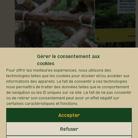
Gérer le consentement aux
cookies
Sentier de Val-Alain
Pour offrir les meilleures expériences, nous utilisons des
technologies telles que les cookies pour stocker et/ou accéder aux
informations des appareils. Le fait de consentir à ces technologies
6 décembre 2024
nous permettra de traiter des données telles que le comportement
de navigation ou les ID uniques sur ce site. Le fait de ne pas consentir
Val-Alain – Centre municipal (4
ou de retirer son consentement peut avoir un effet négatif sur
certaines caractéristiques et fonctions.
saisons)
Accepter
13 décembre 2024
Refuser
Val-Alain – Ferme Matto-Val (3
saisons)