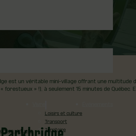
!
chute par Parkbridge : plage, poutine et café glacé!
 est un véritable mini-village offrant une multitude d’
 « forestueux » !), à seulement 15 minutes de Québec. E
Vivre
Événements
Loisirs et culture
Transport
 Parkbridge
Territoire
sion virtuelle