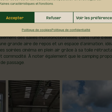
taines caractéristiques et fonctions.
Accepter
Refuser
Voir les préférenc
Politique de cookies
Politique de confidentialité
galement des salles multifonctionnelles. Dans l’une d’el
 qu’une grande aire de repos et un espace d’animation, i
es soirées cinéma en plein air grâce à sa toile rétract
t et commodité. À noter également que le camping prop
 de passage.