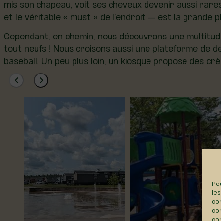
mis son chapeau, voit ses cheveux devenir aussi rare
et le véritable « must » de l’endroit — est la grande p
Cependant, en chemin, nous découvrons une multitude 
tout neufs ! Nous croisons aussi une plateforme de dec
baseball. Un peu plus loin, un kiosque propose des crè
Pou
les
con
com
con