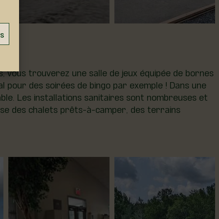
es
les, vous trouverez une salle de jeux équipée de bornes
déal pour des soirées de bingo par exemple ! Dans une
able. Les installations sanitaires sont nombreuses et
ose des chalets prêts-à-camper, des terrains