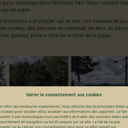
s qu’un chameau dans l’Arctique, hihi ! Nous restons t
lage de sable.
d’activités à pratiquer sur le site. Les modules de je
k-hockey, des terrains de volleyball, de fers, de pétanq
mes glacées, juste à côté de la zone de la plage.
Gérer le consentement aux cookies
r offrir les meilleures expériences, nous utilisons des technologies telles 
 cookies pour stocker et/ou accéder aux informations des appareils. Le fait
sentir à ces technologies nous permettra de traiter des données telles que
portement de navigation ou les ID uniques sur ce site. Le fait de ne pas
sentir ou de retirer son consentement peut avoir un effet négatif sur