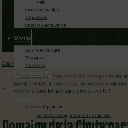
Vélo
Incontournables
Tops idées
Circuits découverte
Vivre
14 janvier 2025
Loisirs et culture
Transport
Accueil
Tourisme de nature et d'aventure
Camping Domaine de la 
Territoire
Événements
Le Camping du Domaine de la Chute par Parkbridge
Apollinaire (et croyez-nous, ce coin est vraiment
révélons dans les paragraphes suivants !
Découvrir
Nature et plein air
Domaine de la Chute par
Forêt de la Seigneurie de Lotbinière
Nous sommes au coeur des paysages – immer