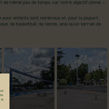
out de même peu de temps, car notre objectif ultime —
ux pour enfants sont nombreux et, pour la plupart,
ue, de basketball, de tennis, ainsi qu’un terrain de
que
 de
 le