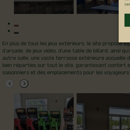
cer
En plus de tous les jeux extérieurs, le site propose é
d’arcade, de jeux vidéo, d’une table de billard, ainsi
autre salle, une vaste terrasse extérieure accueille d
bien réparties sur tout le site, garantissant confor
saisonniers et des emplacements pour les voyageurs