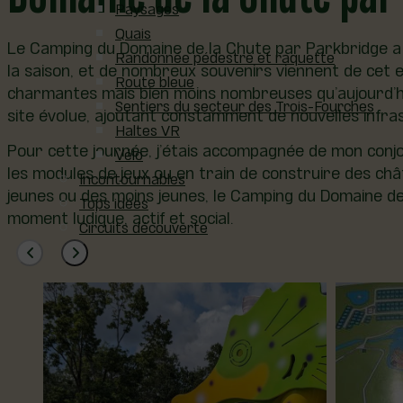
Paysages
Quais
Le Camping du Domaine de la Chute par Parkbridge a u
Randonnée pédestre et raquette
la saison, et de nombreux souvenirs viennent de cet e
Route bleue
charmantes mais bien moins nombreuses qu’aujourd’hui 
Sentiers du secteur des Trois-Fourches
site évolue, ajoutant constamment de nouvelles infra
Haltes VR
Pour cette journée, j’étais accompagnée de mon conjoi
Vélo
les modules de jeux ou en train de construire des châ
Incontournables
jeunes ou des moins jeunes, le Camping du Domaine de
Tops idées
moment ludique, actif et social.
Circuits découverte